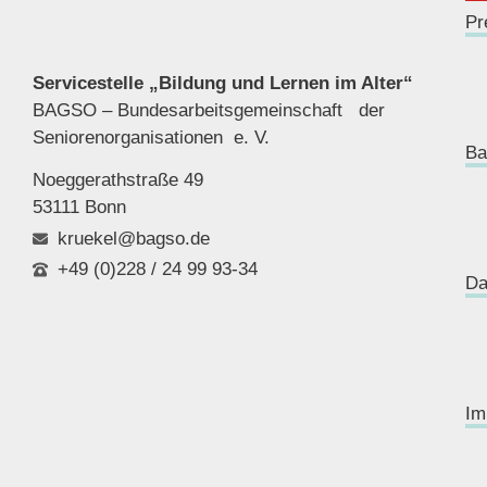
Pr
Servicestelle „Bildung und Lernen im Alter“
BAGSO – Bundesarbeitsgemeinschaft der
Seniorenor
ganisationen e. V.
Ba
Noeggerathstraße 49
53111 Bonn
kruekel@bagso.de
+49 (0)228 / 24 99 93-34
Da
Im