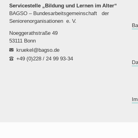
Servicestelle „Bildung und Lernen im Alter“
BAGSO – Bundesarbeitsgemeinschaft der
Seniorenor
ganisationen e. V.
Ba
Noeggerathstraße 49
53111 Bonn
kruekel@bagso.de
+49 (0)228 / 24 99 93-34
Da
Im