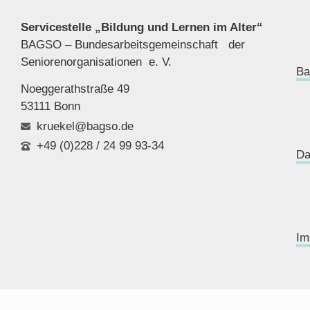
Servicestelle „Bildung und Lernen im Alter“
BAGSO – Bundesarbeitsgemeinschaft der
Seniorenor
ganisationen e. V.
Ba
Noeggerathstraße 49
53111 Bonn
kruekel@bagso.de
+49 (0)228 / 24 99 93-34
Da
Im