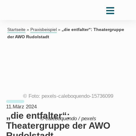
Startseite
»
Praxisbeispiel
»
„die entfalter“: Theatergruppe
der AWO Rudolstadt
© Foto: pexels-caleboquendo-15736099
11.März 2024
„die entfalter“:
© caleboquendo / pexels
Theatergruppe der AWO
Rudolstadt