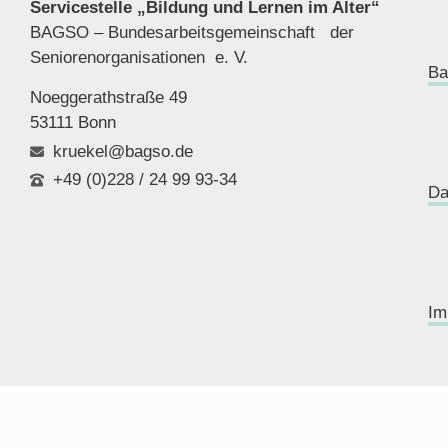
Servicestelle „Bildung und Lernen im Alter“
BAGSO – Bundesarbeitsgemeinschaft der
Seniorenor
ganisationen e. V.
Ba
Noeggerathstraße 49
53111 Bonn
kruekel@bagso.de
+49 (0)228 / 24 99 93-34
Da
Im