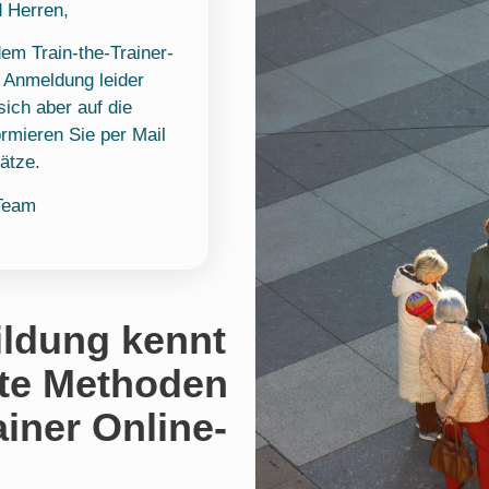
 Herren,
em Train-the-Trainer-
 Anmeldung leider
sich aber auf die
ormieren Sie per Mail
ätze.
Team
Bildung kennt
ute Methoden
ainer Online-