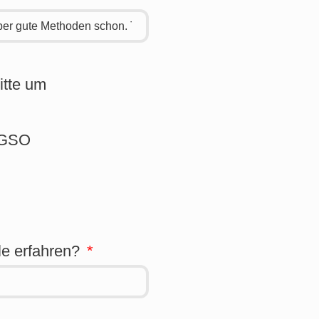
itte um
BAGSO
le erfahren?