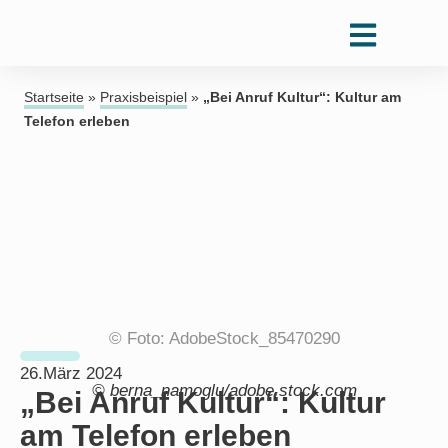
Startseite
»
Praxisbeispiel
»
„Bei Anruf Kultur“: Kultur am
Telefon erleben
© Foto: AdobeStock_85470290
26.März 2024
© berna_namoglu/adobe.stock.com
„Bei Anruf Kultur“: Kultur
am Telefon erleben