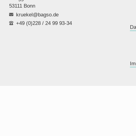
53111 Bonn
kruekel@bagso.de
+49 (0)228 / 24 99 93-34
Da
Im