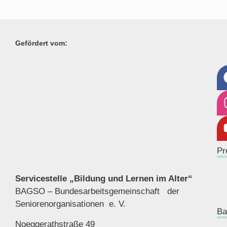
Gefördert vom:
Pr
Servicestelle „Bildung und Lernen im Alter“
BAGSO – Bundesarbeitsgemeinschaft der
Seniorenor
ganisationen e. V.
Ba
Noeggerathstraße 49