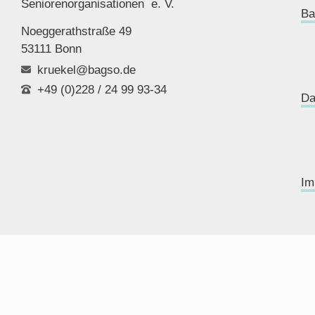
Seniorenor
ganisationen e. V.
Ba
Noeggerathstraße 49
53111 Bonn
kruekel@bagso.de
+49 (0)228 / 24 99 93-34
Da
Im