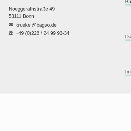
Ba
Noeggerathstraße 49
53111 Bonn
kruekel@bagso.de
+49 (0)228 / 24 99 93-34
Da
Im