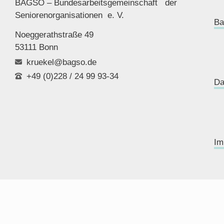
BAGSO – Bundesarbeitsgemeinschaft der
Seniorenor
ganisationen e. V.
Ba
Noeggerathstraße 49
53111 Bonn
kruekel@bagso.de
+49 (0)228 / 24 99 93-34
Da
Im