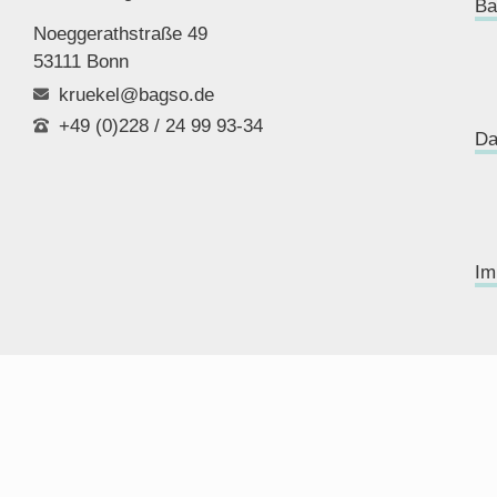
Ba
Noeggerathstraße 49
53111 Bonn
kruekel@bagso.de
+49 (0)228 / 24 99 93-34
Da
Im