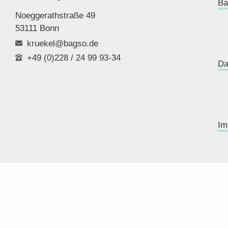
Ba
Noeggerathstraße 49
53111 Bonn
kruekel@bagso.de
+49 (0)228 / 24 99 93-34
Da
Im