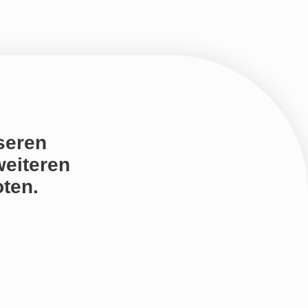
seren
weiteren
ten.