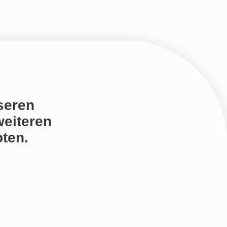
seren
weiteren
ten.