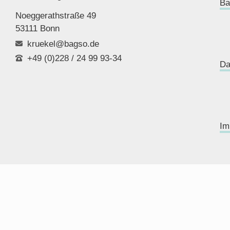
Ba
Noeggerathstraße 49
53111 Bonn
kruekel@bagso.de
+49 (0)228 / 24 99 93-34
Da
Im