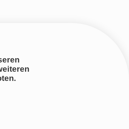
seren
weiteren
ten.