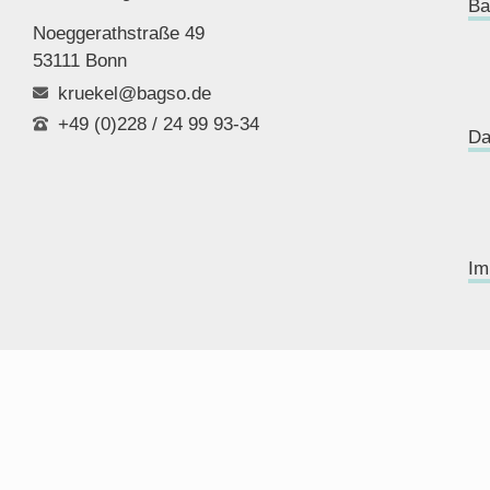
Ba
Noeggerathstraße 49
53111 Bonn
kruekel@bagso.de
+49 (0)228 / 24 99 93-34
Da
Im