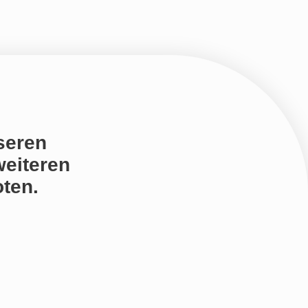
seren
weiteren
ten.