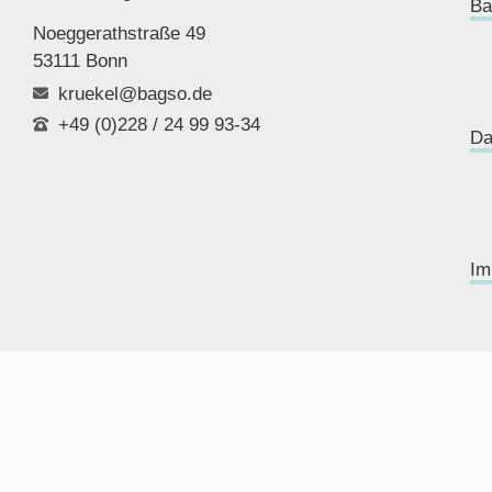
Ba
Noeggerathstraße 49
53111 Bonn
kruekel@bagso.de
+49 (0)228 / 24 99 93-34
Da
Im