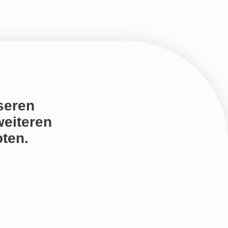
seren
weiteren
ten.