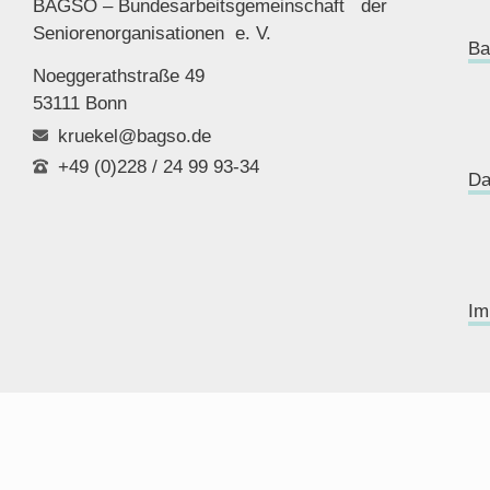
BAGSO – Bundesarbeitsgemeinschaft der
Seniorenor
ganisationen e. V.
Ba
Noeggerathstraße 49
53111 Bonn
kruekel@bagso.de
+49 (0)228 / 24 99 93-34
Da
Im