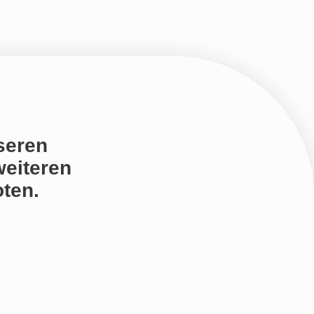
seren
weiteren
ten.