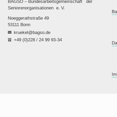
BAGSO – Bundesarbeitsgemeinschaft der
Seniorenor
ganisationen e. V.
Ba
Noeggerathstraße 49
53111 Bonn
kruekel@bagso.de
+49 (0)228 / 24 99 93-34
Da
Im