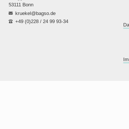
53111 Bonn
kruekel@bagso.de
+49 (0)228 / 24 99 93-34
Da
Im