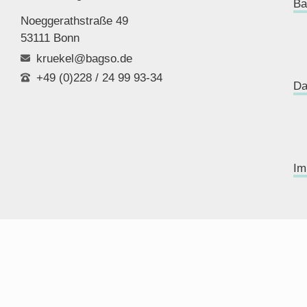
Ba
Noeggerathstraße 49
53111 Bonn
kruekel@bagso.de
+49 (0)228 / 24 99 93-34
Da
Im