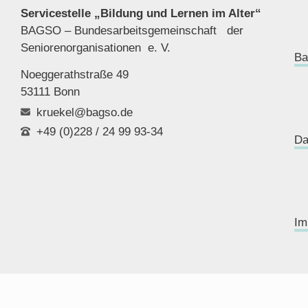
Servicestelle „Bildung und Lernen im Alter“
BAGSO – Bundesarbeitsgemeinschaft der
Seniorenor
ganisationen e. V.
Ba
Noeggerathstraße 49
53111 Bonn
kruekel@bagso.de
+49 (0)228 / 24 99 93-34
Da
Im