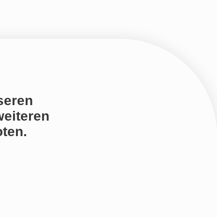
seren
weiteren
ten.