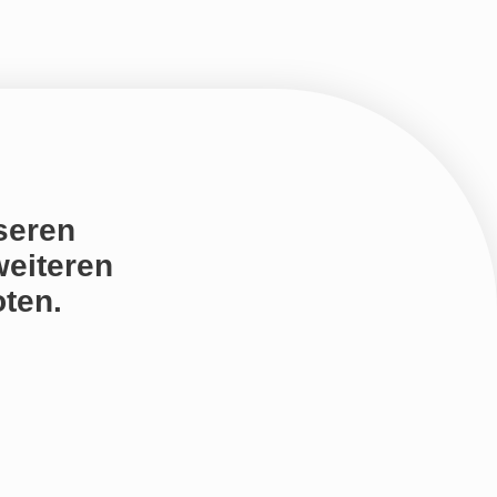
seren
weiteren
ten.