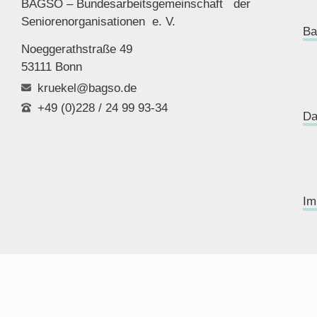
BAGSO – Bundesarbeitsgemeinschaft der
Seniorenor
ganisationen e. V.
Ba
Noeggerathstraße 49
53111 Bonn
kruekel@bagso.de
+49 (0)228 / 24 99 93-34
Da
Im