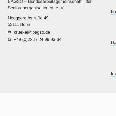
BAGSO – Bundesarbeitsgemeinschaft der
Seniorenor
ganisationen e. V.
Ba
Noeggerathstraße 49
53111 Bonn
kruekel@bagso.de
+49 (0)228 / 24 99 93-34
Da
Im