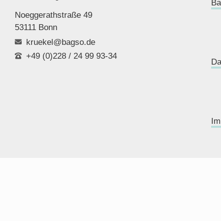
Ba
Noeggerathstraße 49
53111 Bonn
kruekel@bagso.de
+49 (0)228 / 24 99 93-34
Da
Im