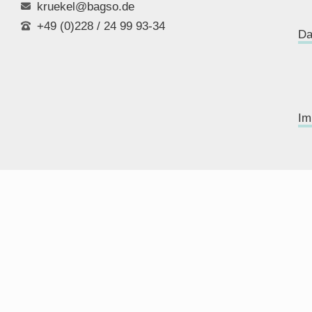
kruekel@bagso.de
+49 (0)228 / 24 99 93-34
Da
Im