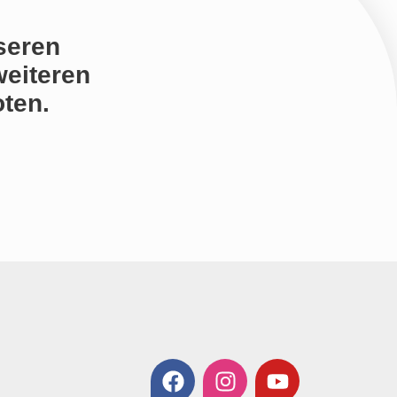
seren
weiteren
ten.