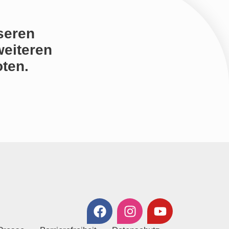
seren
weiteren
ten.