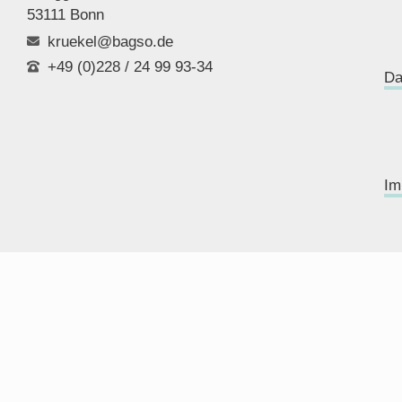
53111 Bonn
kruekel@bagso.de
+49 (0)228 / 24 99 93-34
Da
Im