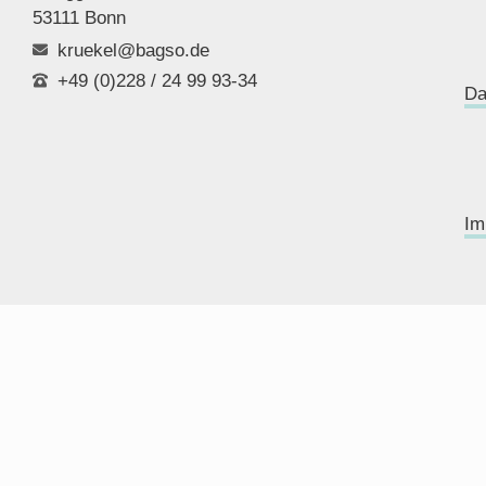
53111 Bonn
kruekel@bagso.de
+49 (0)228 / 24 99 93-34
Da
Im