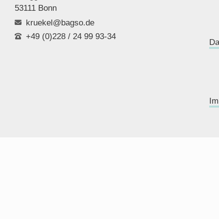
53111 Bonn
kruekel@bagso.de
+49 (0)228 / 24 99 93-34
Da
Im