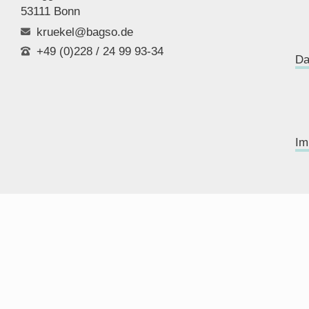
53111 Bonn
kruekel@bagso.de
+49 (0)228 / 24 99 93-34
Da
Im