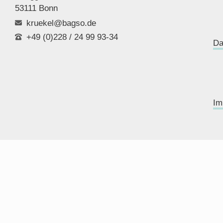
53111 Bonn
kruekel@bagso.de
+49 (0)228 / 24 99 93-34
Da
Im