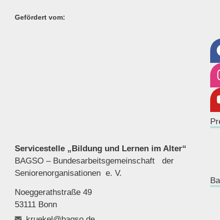
Gefördert vom:
Pr
Servicestelle „Bildung und Lernen im Alter“
BAGSO – Bundesarbeitsgemeinschaft der
Seniorenor
ganisationen e. V.
Ba
Noeggerathstraße 49
53111 Bonn
kruekel@bagso.de