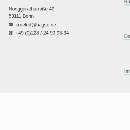
Ba
Noeggerathstraße 49
53111 Bonn
kruekel@bagso.de
+49 (0)228 / 24 99 93-34
Da
Im