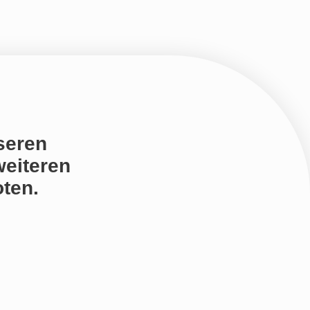
seren
weiteren
ten.