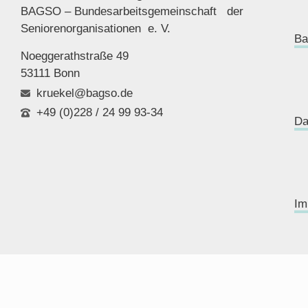
BAGSO – Bundesarbeitsgemeinschaft der
Seniorenor
ganisationen e. V.
Ba
Noeggerathstraße 49
53111 Bonn
kruekel@bagso.de
+49 (0)228 / 24 99 93-34
Da
Im